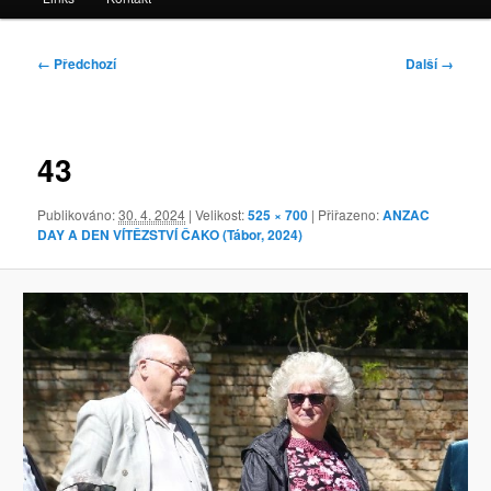
Navigace
← Předchozí
Další →
pro
obrázky
43
Publikováno:
30. 4. 2024
| Velikost:
525 × 700
| Přiřazeno:
ANZAC
DAY A DEN VÍTĚZSTVÍ ČAKO (Tábor, 2024)